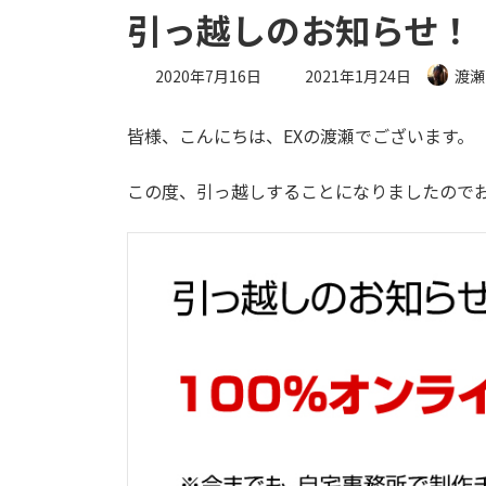
引っ越しのお知らせ！
最
2020年7月16日
2021年1月24日
渡瀬
終
更
皆様、こんにちは、EXの渡瀬でございます。
新
日
時
この度、引っ越しすることになりましたので
: