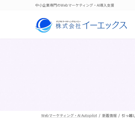
コ
ナ
中小企業専門のWebマーケティング・AI導入支援
ン
ビ
テ
ゲ
ン
ー
ツ
シ
へ
ョ
ス
ン
キ
に
ッ
移
プ
動
Webマーケティング・AI Autopilot
新着情報
引っ越