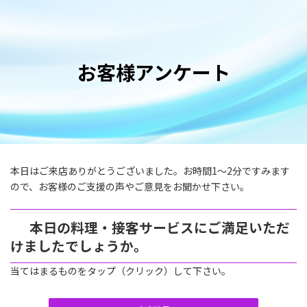
コ
ナ
ン
ビ
テ
ゲ
ン
ー
ツ
シ
お客様アンケート
へ
ョ
ス
ン
キ
に
ッ
移
プ
動
本日はご来店ありがとうございました。お時間1～2分ですみます
ので、お客様のご支援の声やご意見をお聞かせ下さい。
本日の料理・接客サービスにご満足いただ
けましたでしょうか。
当てはまるものをタップ（クリック）して下さい。