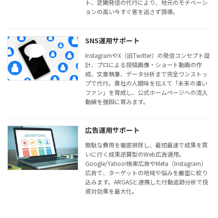
ト、定期発信の代行により、地元のモチベーシ
ョンの高い今すぐ客を逃さず誘導。
SNS運用サポート
InstagramやX（旧Twitter）の発信コンセプト設
計、プロによる投稿画像・ショート動画の作
成、文章執筆、データ分析まで完全ワンストッ
プで代行。貴社の人間味を伝えて「未来の濃い
ファン」を育成し、公式ホームページへの流入
動線を強固に育みます。
広告運用サポート
無駄な費用を徹底排除し、最短最速で成果を買
いに行く成果逆算型のWeb広告運用。
Google/Yahoo!検索広告やMeta（Instagram）
広告で、ターゲットの地域や悩みを厳密に絞り
込みます。ARGASと連携した行動追跡分析で投
資対効果を最大化。