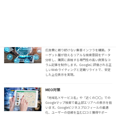
人手不足を根本から解決！ChatGPTやClaude等
の生成AI研修から、専門スキルを持つ複数のAI
がチームで自律的に業務をバトンリレー処理す
る高度な自動化システム構築までサポート。社
内ノウハウを統合する独自の「LLM Wiki」も構
築します。
SEO対策（コンテンツマーケティング）
広告費に頼り続けない集客インフラを構築。タ
ーゲット層が抱えるリアルな検索意図をデータ
分析し、購買に直結する専門性の高い良質なコ
ラム記事を制作します。Googleに評価される正
しいWebライティングと定期リライトで、安定
した上位表示を実現。
MEO対策
「地域名×サービス名」や「近くの〇〇」での
Googleマップ検索で最上部エリアへの表示を狙
います。Googleビジネスプロフィールの最適
化、ユーザーの信頼を生む口コミ獲得サポー