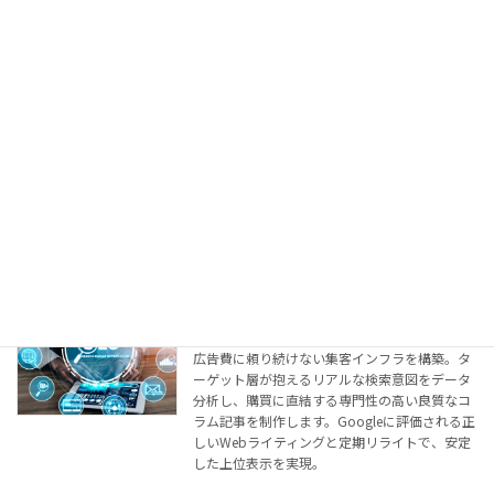
る高度な自動化システム構築までサポート。社
内ノウハウを統合する独自の「LLM Wiki」も構
築します。
動画企画・制作
テキストだけでは伝わらない貴社の強みを動画
の力で24時間動く資産へ。企業チャンネル運
用、採用インタビュー、縦型ショート動画の企
画・構成から撮影・編集まで丸投げ対応。ホー
ムページやARGASへの明確な「導線設計」で売
上に直結させます。
SEO対策（コンテンツマーケティング）
広告費に頼り続けない集客インフラを構築。タ
ーゲット層が抱えるリアルな検索意図をデータ
分析し、購買に直結する専門性の高い良質なコ
ラム記事を制作します。Googleに評価される正
しいWebライティングと定期リライトで、安定
した上位表示を実現。