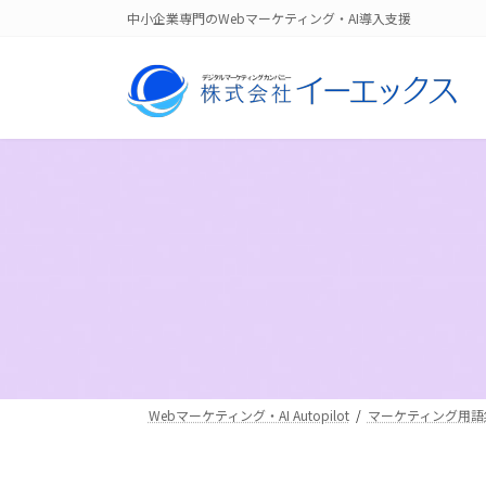
コ
ナ
中小企業専門のWebマーケティング・AI導入支援
ン
ビ
テ
ゲ
ン
ー
ツ
シ
へ
ョ
ス
ン
キ
に
ッ
移
プ
動
Webマーケティング・AI Autopilot
マーケティング用語