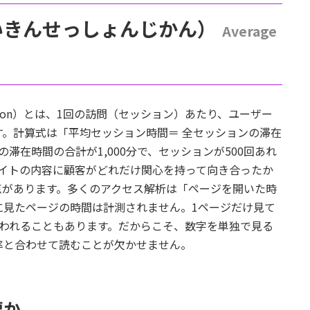
いきんせっしょんじかん）
Average
n Duration）とは、1回の訪問（セッション）あたり、ユーザー
。計算式は「平均セッション時間＝ 全セッションの滞在
滞在時間の合計が1,000分で、セッションが500回あれ
サイトの内容に顧客がどれだけ関心を持って向き合ったか
点があります。多くのアクセス解析は「ページを開いた時
に見たページの時間は計測されません。1ページだけ見て
扱われることもあります。だからこそ、数字を単独で見る
率と合わせて読むことが欠かせません。
要か