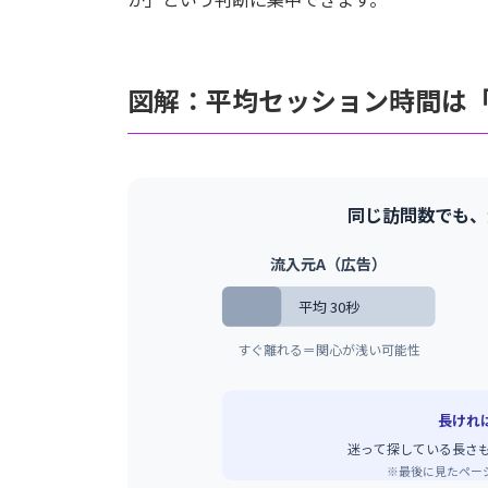
図解：平均セッション時間は
同じ訪問数でも、
流入元A（広告）
平均 30秒
すぐ離れる＝関心が浅い可能性
長けれ
迷って探している長さ
※最後に見たペー