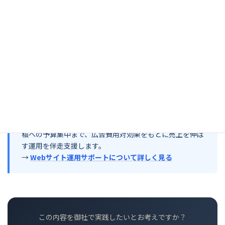
けるべき出稿と止めるべき出稿を見極める物差しです。ただし売
上ベースの指標のため、数字を追って煽り広告に走ると、購入後の
失望を招いて長期の売上を損ないます。中小企業こそ、顧客が納
得して買える広告設計を起点にしながら、媒体ごとのROASを仕組
みとして測り続け、ROIと合わせて判断することで、限られた広告
予算を「売上を生む出稿」へ集中させ、顧客が自然に動いて売上
が積み上がる流れを育てられます。
AUTOSELLのWebサイト運用サポート
媒体ごとのROAS計測から、目標値の設定・効果の高い出
稿への予算集中まで、広告費用対効果をもとに売上を伸ば
す運用を伴走支援します。
→
Webサイト運用サポートについて詳しく見る
この内容を御社で実践したいとお考えですか？