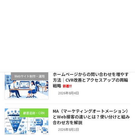
浜松でLINE広告を始める方法｜地域集客
MEO対策
に強い運用のポイントを解説
新着!!
2026年8月5日
X広告（旧Twitter広告）を浜松で活用
Web広告
する方法｜中小企業向け完全ガイド
新着!!
2026年8月4日
ホームページからの問い合わせを増やす
Webサイト制作・運用
方法｜CVR改善とアクセスアップの両輪
戦略
新着!!
2026年8月4日
MA（マーケティングオートメーション）
顧客追跡・CRM
とWeb接客の違いとは？使い分けと組み
合わせ方を解説
2026年8月1日