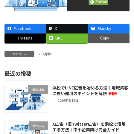
Facebook
X
Bluesky
Threads
LINE
Copy
SEO対策
カテゴリー
最近の投稿
浜松でLINE広告を始める方法｜地域集客
MEO対策
に強い運用のポイントを解説
新着!!
2026年8月5日
X広告（旧Twitter広告）を浜松で活用
Web広告
する方法｜中小企業向け完全ガイド