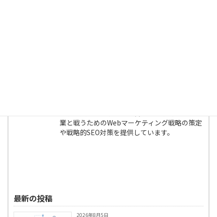
株式会社イーエックス 代表取締役
広告関連企業にてトップセールス＆トップマネ
ージャーを経験後、経営コンサルティングファ
ームに転職。
コンサルティングファームで企業の繁栄を考え
続けたらWebマーケティングの世界にたどり着
きました。
その後、株式会社イーエックスを設立し日本の
経済を支える中小企業の皆さんが既得権や大企
業と戦うためのWebマーケティング戦略の策定
や戦略的SEO対策を提供しています。
最新の投稿
2026年8月5日