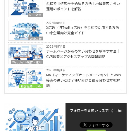
浜松でLINE広告を始める方法｜地域集客に強い
運用のポイントを解説
MEO対策
2026年8月4日
X広告（旧Twitter広告）を浜松で活用する方法｜
中小企業向け完全ガイド
Web広告
2026年8月4日
ホームページからの問い合わせを増やす方法｜
CVR改善とアクセスアップの両輪戦略
Webサイト制作・運用
2026年8月1日
MA（マーケティングオートメーション）とWeb
接客の違いとは？使い分けと組み合わせ方を解
説
顧客追跡・CRM
フォローをお願いしますm(_ _)m